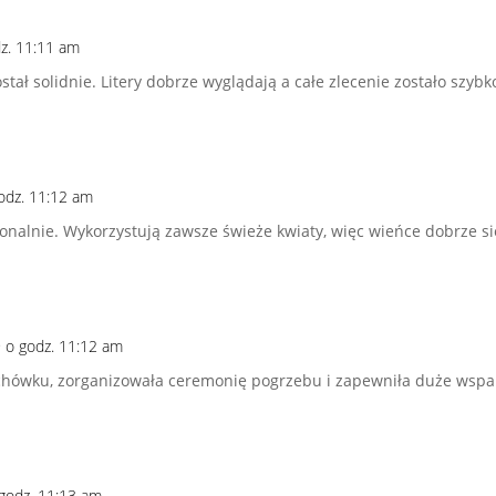
dz. 11:11 am
ał solidnie. Litery dobrze wyglądają a całe zlecenie zostało szyb
godz. 11:12 am
onalnie. Wykorzystują zawsze świeże kwiaty, więc wieńce dobrze się
9 o godz. 11:12 am
chówku, zorganizowała ceremonię pogrzebu i zapewniła duże wspar
 godz. 11:13 am