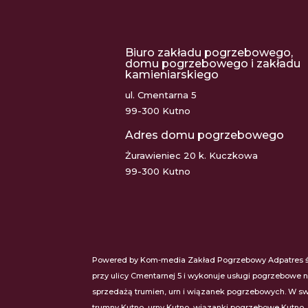
Biuro zakładu pogrzebowego,
domu pogrzebowego i zakładu
kamieniarskiego
ul. Cmentarna 5
99-300 Kutno
Adres domu pogrzebowego
Żurawieniec 20 k. Kuczkowa
99-300 Kutno
Powered by Kom-media Zakład Pogrzebowy Adpatres świ
przy ulicy Cmentarnej 5 i wykonuje usługi pogrzebowe 
sprzedażą trumien, urn i wiązanek pogrzebowych. W swo
trumny Kutno, urny Kutno, wiązanki pogrzebowe Kutno,