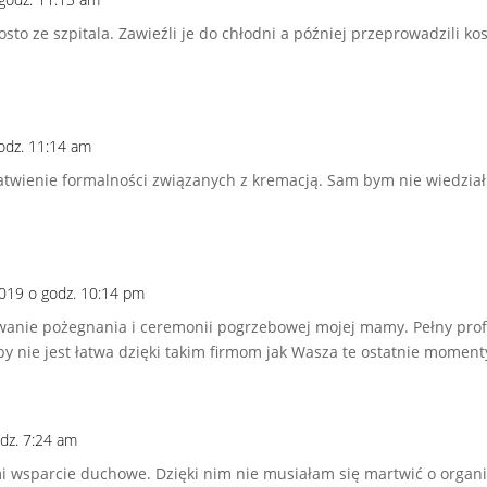
osto ze szpitala. Zawieźli je do chłodni a później przeprowadzili ko
godz. 11:14 am
twienie formalności związanych z kremacją. Sam bym nie wiedział j
2019 o godz. 10:14 pm
zowanie pożegnania i ceremonii pogrzebowej mojej mamy. Pełny pro
oby nie jest łatwa dzięki takim firmom jak Wasza te ostatnie momenty
odz. 7:24 am
 wsparcie duchowe. Dzięki nim nie musiałam się martwić o organiza