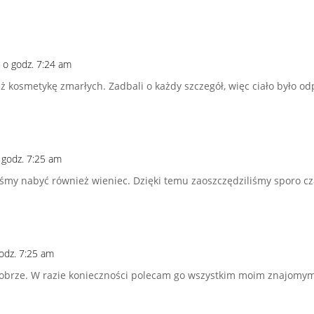
0 o godz. 7:24 am
ż kosmetykę zmarłych. Zadbali o każdy szczegół, więc ciało było 
o godz. 7:25 am
iśmy nabyć również wieniec. Dzięki temu zaoszczędziliśmy sporo c
godz. 7:25 am
obrze. W razie konieczności polecam go wszystkim moim znajomy