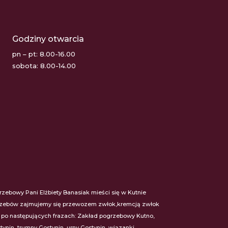
Godziny otwarcia
pn – pt: 8.00-16.00
sobota: 8.00-14.00
bowy Pani Elżbiety Banasiak mieści się w Kutnie
 pogrzebów zajmujemy się przewozem zwłok,kremcją zwłok
s po następujących frazach: Zakład pogrzebowy Kutno,
nin, trumny Gostynin, urny Gostynin, wiązanki