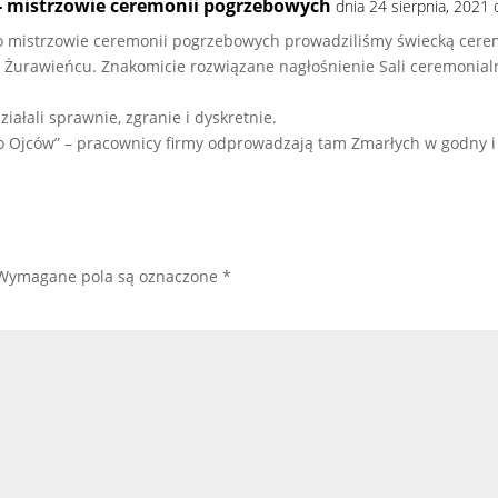
- mistrzowie ceremonii pogrzebowych
dnia 24 sierpnia, 2021
ako mistrzowie ceremonii pogrzebowych prowadziliśmy świecką ce
 Żurawieńcu. Znakomicie rozwiązane nagłośnienie Sali ceremonia
iałali sprawnie, zgranie i dyskretnie.
do Ojców” – pracownicy firmy odprowadzają tam Zmarłych w godny i
Wymagane pola są oznaczone
*