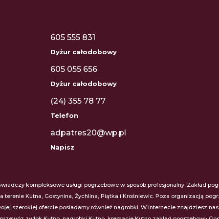
605 555 831
Dyżur całodobowy
605 055 656
Dyżur całodobowy
(24) 355 78 77
Telefon
adpatres20@wp.pl
Napisz
adczy kompleksowe usługi pogrzebowe w sposób profesjonalny. Zakład pogrze
na terenie Kutna, Gostynina, Żychlina, Piątka i Krośniewic. Poza organizacją
jej szerokiej ofercie posiadamy również nagrobki. W internecie znajdziesz na
 przewóz zwłok Kutno, nagrobki Kutno, kremacje Kutno zakład pogrzebowy Gosty