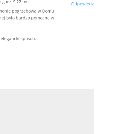
 o godz. 9:22 pm
Odpowiedz
remonię pogrzebową w Domu
lnej było bardzo pomocne w
 elegancki sposób.